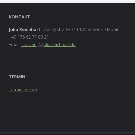
KONTAKT
Julia Reichhart
I Zwinglistraße 34 I 10555 Berlin I Mobil:
+49 176 62 77 00 21‬
Email:
coaching@julia-reichhart.de
TERMIN
Termin buchen