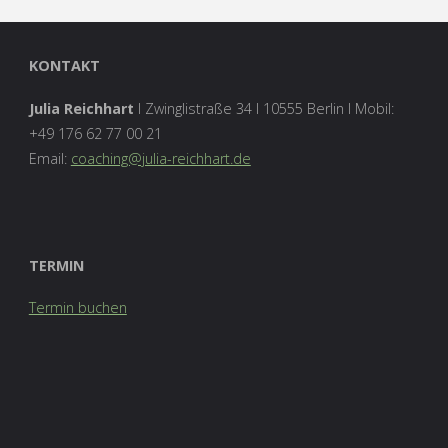
KONTAKT
Julia Reichhart
I Zwinglistraße 34 I 10555 Berlin I Mobil:
+49 176 62 77 00 21‬
Email:
coaching@julia-reichhart.de
TERMIN
Termin buchen